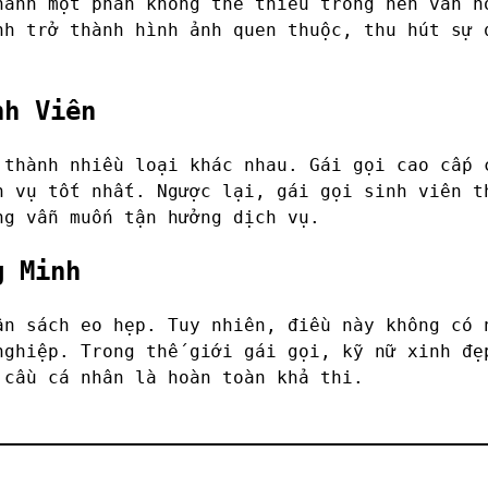
hành một phần không thể thiếu trong nền văn h
nh trở thành hình ảnh quen thuộc, thu hút sự 
nh Viên
 thành nhiều loại khác nhau. Gái gọi cao cấp 
h vụ tốt nhất. Ngược lại, gái gọi sinh viên t
ng vẫn muốn tận hưởng dịch vụ.
g Minh
ân sách eo hẹp. Tuy nhiên, điều này không có 
nghiệp. Trong thế giới gái gọi, kỹ nữ xinh đẹ
 cầu cá nhân là hoàn toàn khả thi.