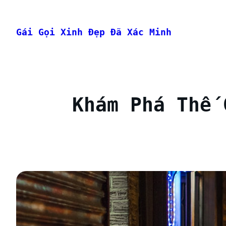
Chuyển
đến
Gái Gọi Xinh Đẹp Đã Xác Minh
phần
nội
dung
Khám Phá Thế 