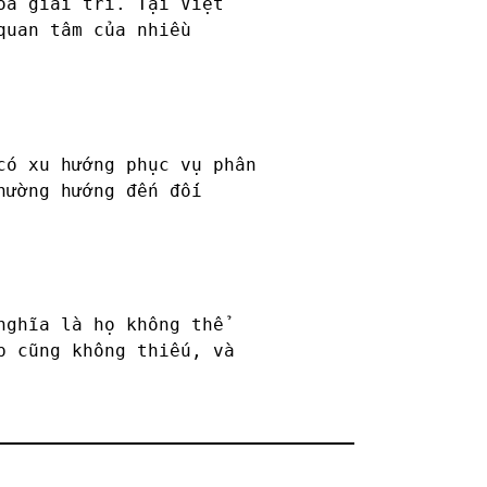
óa giải trí. Tại Việt
quan tâm của nhiều
có xu hướng phục vụ phân
hường hướng đến đối
nghĩa là họ không thể
p cũng không thiếu, và