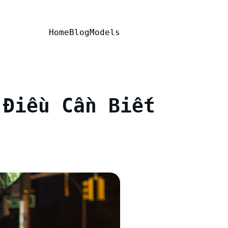
Home
Blog
Models
 Điều Cần Biết